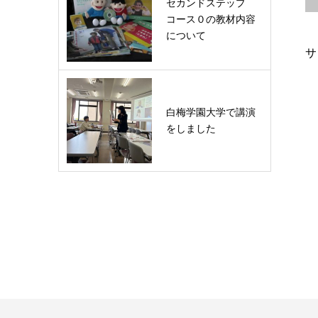
セカンドステップ
コース０の教材内容
について
サ
白梅学園大学で講演
をしました